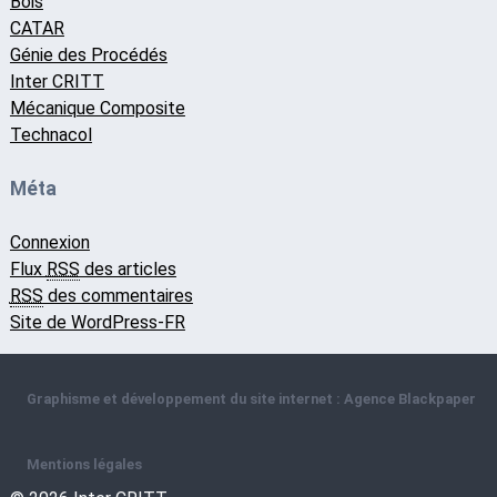
Bois
CATAR
Génie des Procédés
Inter CRITT
Mécanique Composite
Technacol
Méta
Connexion
Flux
RSS
des articles
RSS
des commentaires
Site de WordPress-FR
Graphisme et développement du site internet : Agence Blackpaper
Mentions légales