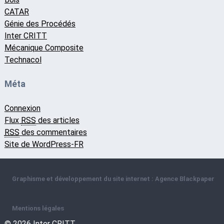
CATAR
Génie des Procédés
Inter CRITT
Mécanique Composite
Technacol
Méta
Connexion
Flux
RSS
des articles
RSS
des commentaires
Site de WordPress-FR
Graphisme et développement du site internet : Agence Blackpaper
Mentions légales
© 2026 Inter CRITT.